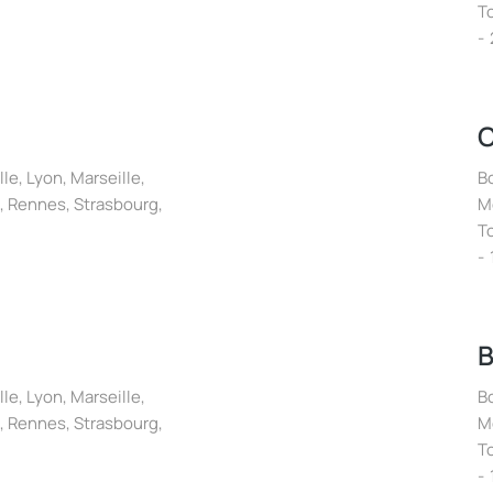
T
C
lle
,
Lyon
,
Marseille
,
B
,
Rennes
,
Strasbourg
,
M
T
B
lle
,
Lyon
,
Marseille
,
B
,
Rennes
,
Strasbourg
,
M
T