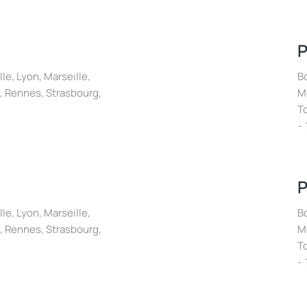
P
lle
,
Lyon
,
Marseille
,
B
,
Rennes
,
Strasbourg
,
M
T
P
lle
,
Lyon
,
Marseille
,
B
,
Rennes
,
Strasbourg
,
M
T