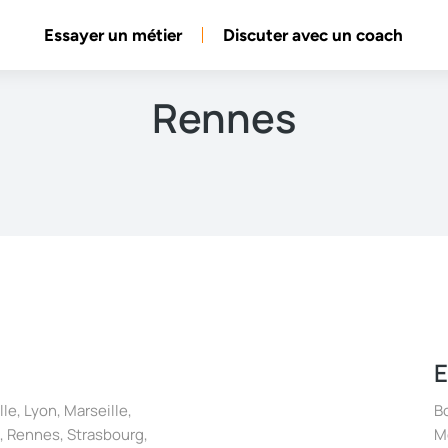
Essayer un métier
Discuter avec un coach
Rennes
E
lle
,
Lyon
,
Marseille
,
B
,
Rennes
,
Strasbourg
,
M