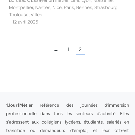
Bordeaux
,
Essayer un métier
,
Lille
,
Lyon
,
Marseille
,
Montpellier
,
Nantes
,
Nice
,
Paris
,
Rennes
,
Strasbourg
,
Toulouse
,
Villes
12 avril 2025
←
1
2
1Jour1Métier
référence des journées d’immersion
professionnelle dans tous les secteurs d’activité. Elles
s’adressent aux collégiens, lycéens, étudiants, salariés en
transition ou demandeurs d’emploi, et leur offrent